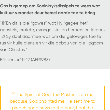
Ons is geroep om Koninkryksdissipels te wees wat
kultuur verander deur hemel aarde toe te bring
11)“En dit is die “gawes” wat Hy “gegee het”:
apostels, profete, evangeliste, en herders en leraars.
12) Sy doel daarmee was om die gelowiges toe te
rus vir hulle diens en vir die opbou van die liggaam
van Christus.“
Efesiërs 4:11–12 (AFR1983)
61
The Spirit of God, the Master, is on me
because God anointed me. He sent me to
preach good news to the poor, heal the