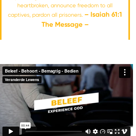
heartbroken, announce freedom to all
– Isaiah 61:1
captives, pardon all prisoners.
The Message –