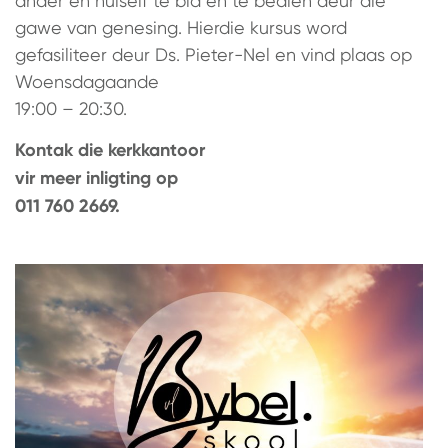
ander en hulself te bid en te bedien deur die
gawe van genesing. Hierdie kursus word
gefasiliteer deur Ds. Pieter-Nel en vind plaas op
Woensdagaande
19:00 – 20:30.
Kontak die kerkkantoor
vir meer inligting op
011 760 2669.